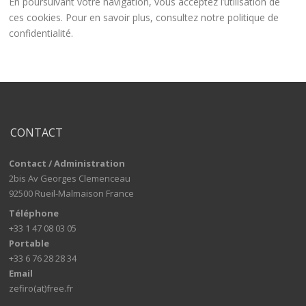
En poursuivant votre navigation, vous acceptez l’utilisation de
ces cookies. Pour en savoir plus, consultez notre politique de
confidentialité.
CONTACT
Contact / Administration
2bis Av Georges Clemenceau
92500 Rueil-Malmaison France
Téléphone
+33 1 47 08 03 05
Portable
+33 6 76 28 28 34
Email
zefiro(at)free.fr