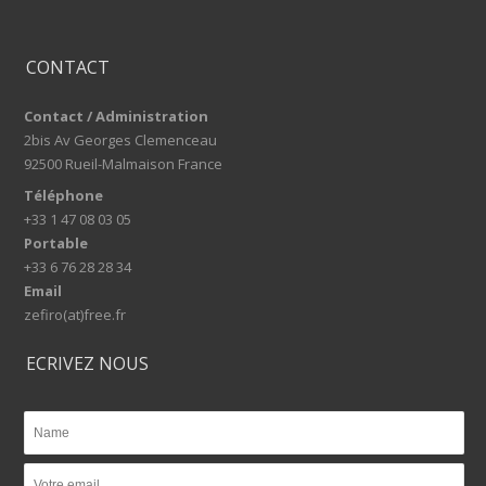
CONTACT
Contact / Administration
2bis Av Georges Clemenceau
92500 Rueil-Malmaison France
Téléphone
+33 1 47 08 03 05
Portable
+33 6 76 28 28 34
Email
zefiro(at)free.fr
ECRIVEZ NOUS