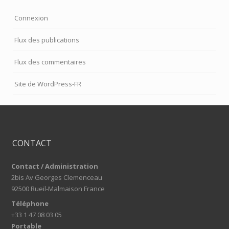
Connexion
Flux des publications
Flux des commentaires
Site de WordPress-FR
CONTACT
Contact / Administration
2bis Av Georges Clemenceau
92500 Rueil-Malmaison France
Téléphone
+33 1 47 08 03 05
Portable