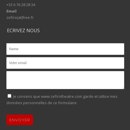
+33 6 76 28 28 34
Email
zefiro(at)free.fr
ECRIVEZ NOUS
Je consens que www.zefirotheatre.com garde et utilise mes
données personnelles de ce formulaire.
ENVOYER