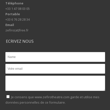
Téléphone
+33 1 47 08 03 05
Portable
+33 6 76 28 28 34
Email
zefiro(at)free.fr
ECRIVEZ NOUS
Je consens que www.zefirotheatre.com garde et utilise mes
données personnelles de ce formulaire.