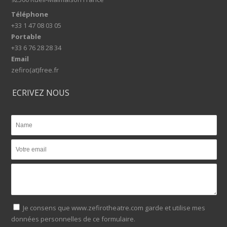
Téléphone
+33 1 47 08 03 05
Portable
+33 6 76 28 28 34
Email
zefiro(at)free.fr
ECRIVEZ NOUS
Je consens que www.zefirotheatre.com garde et utilise mes
données personnelles de ce formulaire.