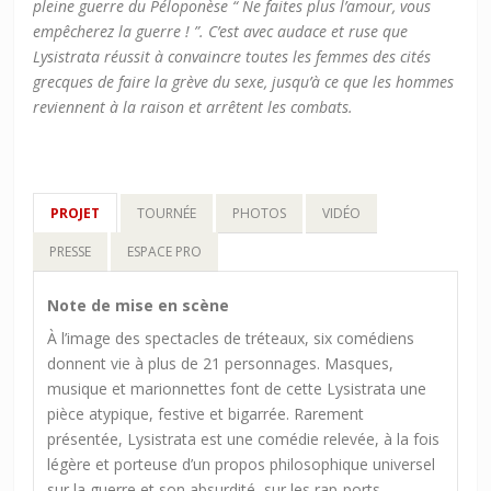
pleine guerre du Péloponèse “ Ne faites plus l’amour, vous
empêcherez la guerre ! ”. C’est avec audace et ruse que
Lysistrata réussit à convaincre toutes les femmes des cités
grecques de faire la grève du sexe, jusqu’à ce que les hommes
reviennent à la raison et arrêtent les combats.
PROJET
TOURNÉE
PHOTOS
VIDÉO
PRESSE
ESPACE PRO
Note de mise en scène
À l’image des spectacles de tréteaux, six comédiens
donnent vie à plus de 21 personnages. Masques,
musique et marionnettes font de cette Lysistrata une
pièce atypique, festive et bigarrée. Rarement
présentée, Lysistrata est une comédie relevée, à la fois
légère et porteuse d’un propos philosophique universel
sur la guerre et son absurdité, sur les rap-ports