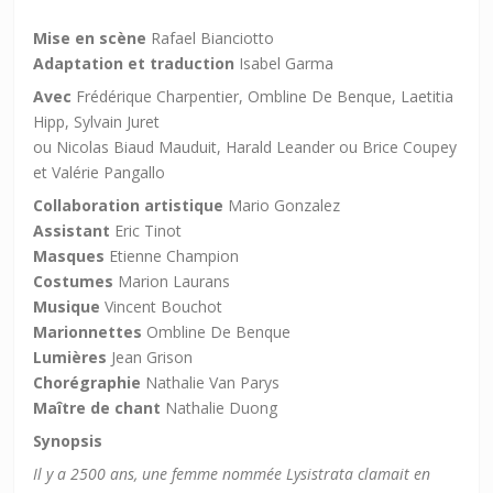
Mise en scène
Rafael Bianciotto
Adaptation et traduction
Isabel Garma
Avec
Frédérique Charpentier, Ombline De Benque, Laetitia
Hipp, Sylvain Juret
ou Nicolas Biaud Mauduit, Harald Leander ou Brice Coupey
et Valérie Pangallo
Collaboration artistique
Mario Gonzalez
Assistant
Eric Tinot
Masques
Etienne Champion
Costumes
Marion Laurans
Musique
Vincent Bouchot
Marionnettes
Ombline De Benque
Lumières
Jean Grison
Chorégraphie
Nathalie Van Parys
Maître de chant
Nathalie Duong
Synopsis
Il y a 2500 ans, une femme nommée Lysistrata clamait en